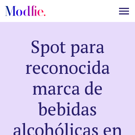
Spot para
Castings
reconocida
About us
marca de
FAQ
bebidas
EN
ES
|
alcohólicas en