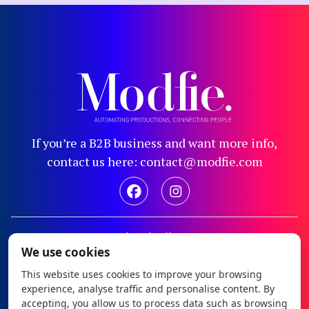
If you’re a B2B business and want more info,
contact us here: contact@modfie.com
Legal notice
We use cookies
Privacy policy
This website uses cookies to improve your browsing
Cookie policy
experience, analyse traffic and personalise content. By
Configure cookies
accepting, you allow us to process data such as browsing