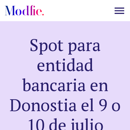
Spot para
Castings
entidad
About us
bancaria en
FAQ
Donostia el 9 o
EN
ES
|
10 de julio