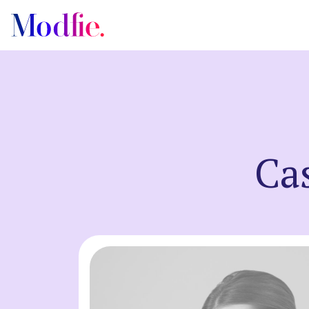
Castings
Ca
About us
FAQ
EN
ES
|