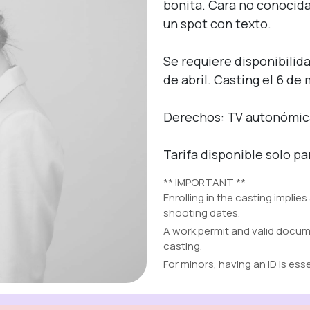
bonita. Cara no conocida.
un spot con texto.

Sign up
Se requiere disponibilidad
de abril. Casting el 6 de 
Enter
Derechos: TV autonómica y
Tarifa disponible solo pa
** IMPORTANT **
Enrolling in the casting implies
shooting dates.
A work permit and valid docume
casting.
For minors, having an ID is esse