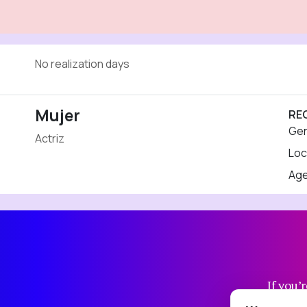
No realization days
Mujer
RE
Ge
Actriz
Loc
Ag
If you’