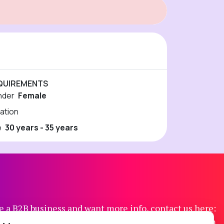
QUIREMENTS
nder
Female
ation
e
30 years - 35 years
re a B2B business and want more info, contact us here:
contact@modfie.com