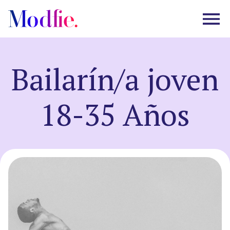
Bailarín/a joven
Castings
18-35 Años
About us
FAQ
EN
ES
|