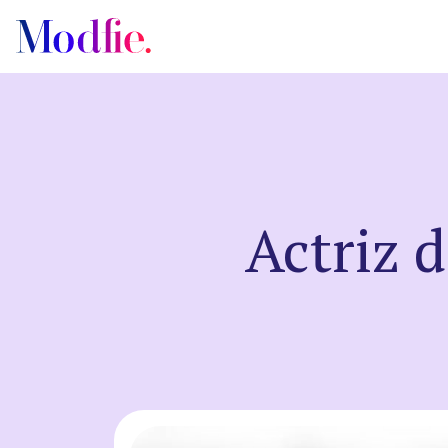
Castings
Actriz 
About us
FAQ
EN
ES
|