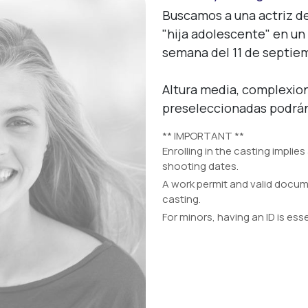
Buscamos a una actriz de 
"hija adolescente" en un 
semana del 11 de septiem
Sign up
Altura media, complexion
Enter
preseleccionadas podrán 
** IMPORTANT **
Enrolling in the casting implies
shooting dates.
A work permit and valid docume
casting.
For minors, having an ID is esse