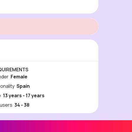
QUIREMENTS
nder
Female
ionality
Spain
e
13 years - 17 years
users
34 - 38