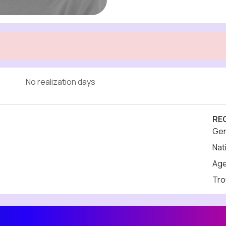
No realization days
RE
Ge
Nat
Ag
Tro