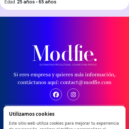
Edad
25 años - 65 años
Si eres empresa y quieres más información,
contáctanos aquí: contact@modfie.com
Aviso legal
Utilizamos cookies
Política de privacidad
Este sitio web utiliza cookies para mejorar tu experiencia