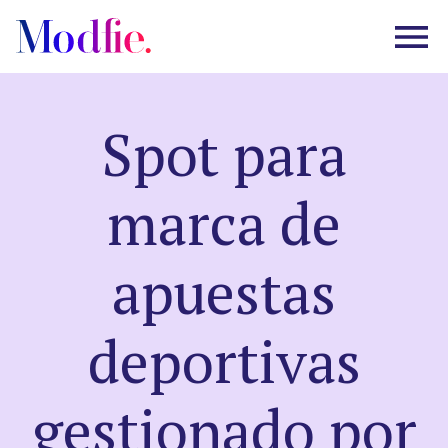
Spot para
Castings
marca de
Sobre nosotros
apuestas
Preguntas frecuentes
deportivas
EN
ES
|
gestionado por