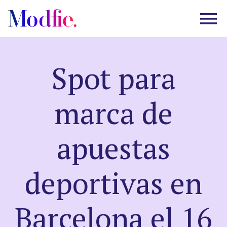
Spot para
Castings
marca de
Sobre nosotros
apuestas
Preguntas frecuentes
deportivas en
EN
ES
|
Barcelona el 16