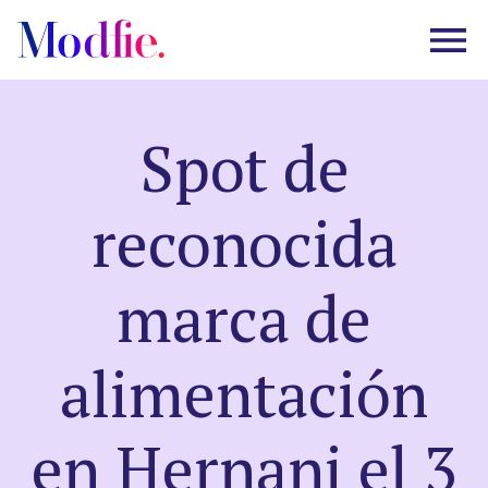
Spot de
Castings
reconocida
Sobre nosotros
marca de
Preguntas frecuentes
alimentación
EN
ES
|
en Hernani el 3