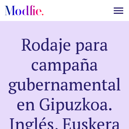
Rodaje para
Castings
campaña
Sobre nosotros
gubernamental
Preguntas frecuentes
en Gipuzkoa.
EN
ES
|
Inglés, Euskera