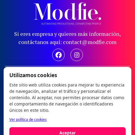
Si eres empresa y quieres más información,
contáctanos aquí: contact@modfie.com
Aviso legal
Utilizamos cookies
Política de privacidad
Este sitio web utiliza cookies para mejorar tu experiencia
de navegación, analizar el tráfico y personalizar el
Política de cookies
contenido. Al aceptar, nos permites procesar datos como
Configurar cookies
el comportamiento de navegación o identificadores
únicos en este sitio.
Modfie © 2026
Ver política de cookies
es
|
en
Aceptar