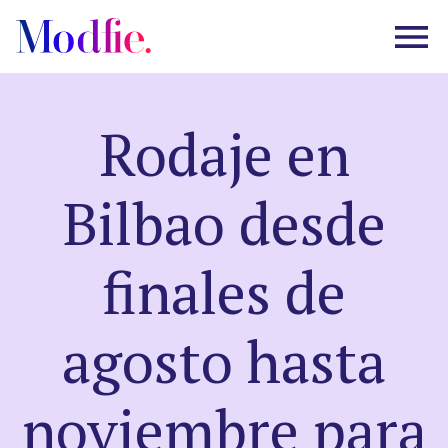
Rodaje en
Castings
Bilbao desde
Sobre nosotros
finales de
Preguntas frecuentes
agosto hasta
EN
ES
|
noviembre para