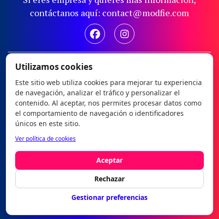
contáctanos aquí: contact@modfie.com
Aviso legal
Utilizamos cookies
Política de privacidad
Este sitio web utiliza cookies para mejorar tu experiencia
de navegación, analizar el tráfico y personalizar el
Política de cookies
contenido. Al aceptar, nos permites procesar datos como
Configurar cookies
el comportamiento de navegación o identificadores
únicos en este sitio.
Modfie © 2026
Ver política de cookies
es
|
en
Aceptar
Rechazar
Gestionar preferencias