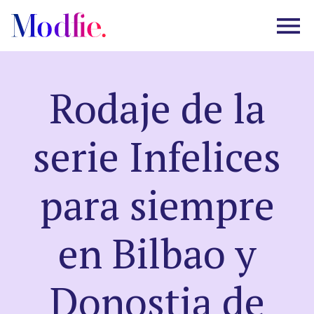
Rodaje de la
Castings
serie Infelices
Sobre nosotros
para siempre
Preguntas frecuentes
en Bilbao y
EN
ES
|
Donostia de