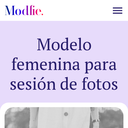
Modelo
Castings
femenina para
Sobre nosotros
sesión de fotos
Preguntas frecuentes
EN
ES
|