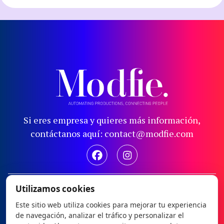
Si eres empresa y quieres más información,
contáctanos aquí: contact@modfie.com
Aviso legal
Utilizamos cookies
Política de privacidad
Este sitio web utiliza cookies para mejorar tu experiencia
de navegación, analizar el tráfico y personalizar el
Política de cookies