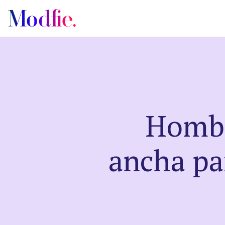
Castings
Hombr
Sobre nosotros
ancha pa
Preguntas frecuentes
EN
ES
|