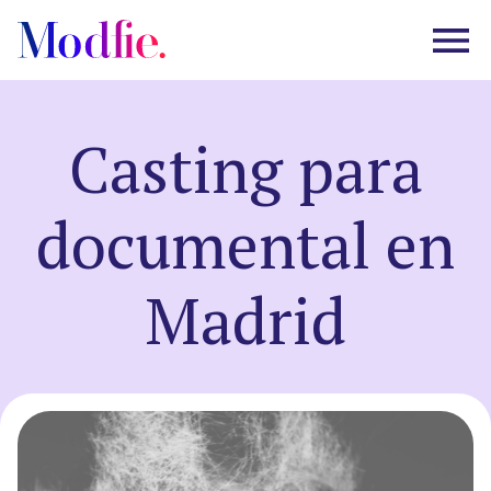
Casting para
Castings
documental en
Sobre nosotros
Madrid
Preguntas frecuentes
EN
ES
|