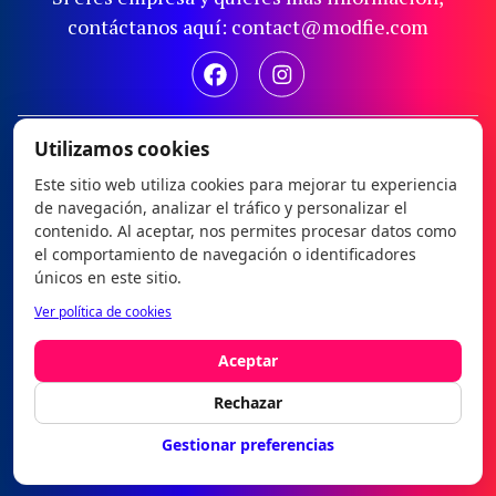
contáctanos aquí: contact@modfie.com
Aviso legal
Utilizamos cookies
Política de privacidad
Este sitio web utiliza cookies para mejorar tu experiencia
de navegación, analizar el tráfico y personalizar el
Política de cookies
contenido. Al aceptar, nos permites procesar datos como
Configurar cookies
el comportamiento de navegación o identificadores
únicos en este sitio.
Modfie © 2026
Ver política de cookies
es
|
en
Aceptar
Rechazar
Gestionar preferencias